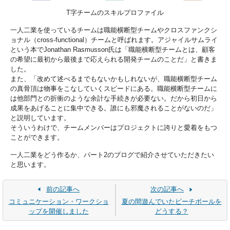
T字チームのスキルプロファイル
一人二業を使っているチームは職能横断型チームやクロスファンクシ
ョナル（cross-functional）チームと呼ばれます。アジャイルサムライ
という本でJonathan Rasmusson氏は「職能横断型チームとは、顧客
の希望に最初から最後まで応えられる開発チームのことだ」と書きま
した。
また、「改めて述べるまでもないかもしれないが、職能横断型チーム
の真骨頂は物事をこなしていくスピードにある。職能横断型チームに
は他部門との折衝のような余計な手続きが必要ない。だから初日から
成果をあげることに集中できる。誰にも邪魔されることがないのだ」
と説明しています。
そういうわけで、チームメンバーはプロジェクトに誇りと愛着をもつ
ことができます。
一人二業をどう作るか、パート2のブログで紹介させていただきたい
と思います。
前の記事へ
次の記事へ
コミュニケーション・ワークショ
夏の間遊んでいたビーチボールを
ップを開催しました
どうする？