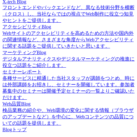
X-tech Blog
フロントエンドやバックエンドなど、異なる技術分野を横断
（クロス）し、当社ならではの視点でWeb制作に役立つ知見
やヒントをご提供します。
アクセシビリティBlog
Webサイトのアクセシビリティを高めるための方法や国内外
の関連情報など、さまざまな角度からWebアクセシビリティ
に関する話題をご提供していきたいと思います。
マーケティングBlog
デジタルアナリティクスやデジタルマーケティングの推進に
役立つ話題をご紹介します。
セミナーレポート
各種サービスに精通した当社スタッフが講師をつとめ、時に
は外部講師をお招きし、セミナーを開催しています。参加者
募集中のセミナーは開催予定セミナーの一覧よりご確認いた
だけます。
Web品質Blog
検品業務の紹介や、Web環境の変化に関する情報（ブラウザ
のアップデートなど）を中心に、Webコンテンツの品質につ
いての話題を提供します。
Blogトップ