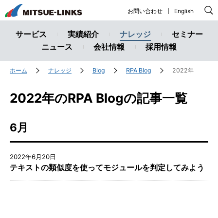
株
お問い合わせ
English
式
会
サービス
実績紹介
ナレッジ
セミナー
社
ニュース
会社情報
採用情報
ミ
ツ
ホーム
ナレッジ
Blog
RPA Blog
2022年
エ
ー
2022年
のRPA Blogの記事一覧
リ
ン
6月
ク
ス
2022年6月20日
テキストの類似度を使ってモジュールを判定してみよう