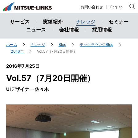
株
お問い合わせ
English
式
会
サービス
実績紹介
ナレッジ
セミナー
社
ニュース
会社情報
採用情報
ミ
ツ
ホーム
ナレッジ
Blog
テックラウンジBlog
エ
2016年
Vol.57（7月20日開催）
ー
2016年7月25日
リ
ン
Vol.57（7月20日開催）
ク
UIデザイナー 佐々木
ス