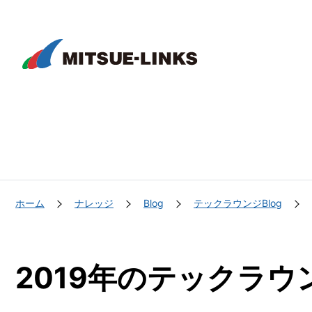
株
式
会
社
ミ
ツ
エ
ホーム
ナレッジ
Blog
テックラウンジBlog
ー
リ
ン
2019年
のテックラウン
ク
ス