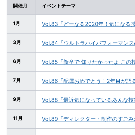
開催月
イベントテーマ
1月
Vol.83「どーなる2020年！気にな
3月
Vol.84「ウルトラハイパフォーマ
6月
Vol.85「新卒で 知りたかったよ この
7月
Vol.86「配属おめでとう！2年目が語
9月
Vol.88「最近気になっているあんな
11月
Vol.89「ディレクター・制作のすご