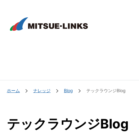
株
式
会
社
ミ
ツ
エ
ホーム
ナレッジ
Blog
テックラウンジBlog
ー
リ
ン
テックラウンジBlog
ク
ス