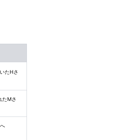
いたHさ
れたMさ
んへ