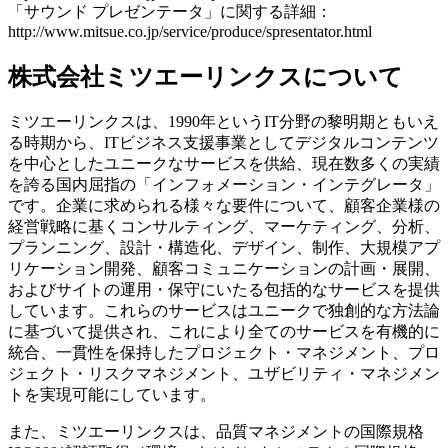
「サウンド プレゼンテータ」に関する詳細：
http://www.mitsue.co.jp/service/produce/spresentator.html
株式会社ミツエーリンクスについて
ミツエーリンクスは、1990年というIT分野の黎明期ともいえ
る時期から、ITビジネス支援事業としてデジタルコンテンツ
を中心としたユニークなサービスを供給、現在数多くの実績
を誇る国内屈指の「インフォメーション・インテグレータ」
です。企業に求められる様々な要件について、顧客企業様の
経営戦略に基くコンサルティング、マーケティング、分析、
プランニング、設計・構造化、デザイン、制作、大規模アプ
リケーション開発、顧客コミュニケーションの計画・展開、
およびサイトの運用・保守にいたる包括的なサービスを提供
しています。これらのサービスはユニークで独創的な方法論
に基づいて提供され、これにより全てのサービスを有機的に
統合、一貫性を保持したプロジェクト・マネジメント、プロ
ジェクト・リスクマネジメント、ユザビリティ・マネジメン
トを実現可能にしています。
また、ミツエーリンクスは、品質マネジメントの国際規格