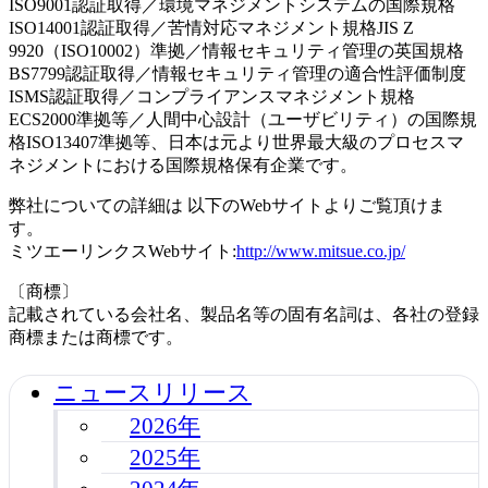
ISO9001認証取得／環境マネジメントシステムの国際規格
ISO14001認証取得／苦情対応マネジメント規格JIS Z
9920（ISO10002）準拠／情報セキュリティ管理の英国規格
BS7799認証取得／情報セキュリティ管理の適合性評価制度
ISMS認証取得／コンプライアンスマネジメント規格
ECS2000準拠等／人間中心設計（ユーザビリティ）の国際規
格ISO13407準拠等、日本は元より世界最大級のプロセスマ
ネジメントにおける国際規格保有企業です。
弊社についての詳細は 以下のWebサイトよりご覧頂けま
す。
ミツエーリンクスWebサイト:
http://www.mitsue.co.jp/
〔商標〕
記載されている会社名、製品名等の固有名詞は、各社の登録
商標または商標です。
ニュースリリース
2026年
2025年