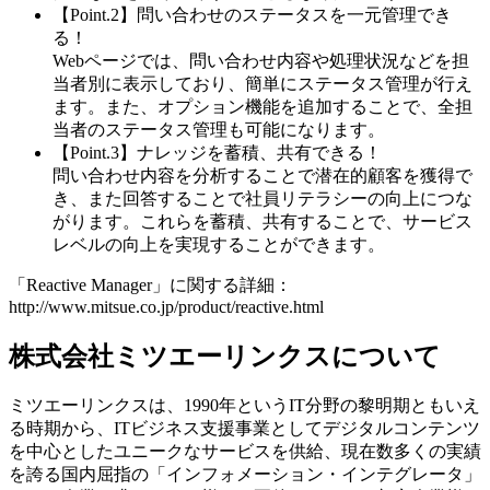
【Point.2】問い合わせのステータスを一元管理でき
る！
Webページでは、問い合わせ内容や処理状況などを担
当者別に表示しており、簡単にステータス管理が行え
ます。また、オプション機能を追加することで、全担
当者のステータス管理も可能になります。
【Point.3】ナレッジを蓄積、共有できる！
問い合わせ内容を分析することで潜在的顧客を獲得で
き、また回答することで社員リテラシーの向上につな
がります。これらを蓄積、共有することで、サービス
レベルの向上を実現することができます。
「Reactive Manager」に関する詳細：
http://www.mitsue.co.jp/product/reactive.html
株式会社ミツエーリンクスについて
ミツエーリンクスは、1990年というIT分野の黎明期ともいえ
る時期から、ITビジネス支援事業としてデジタルコンテンツ
を中心としたユニークなサービスを供給、現在数多くの実績
を誇る国内屈指の「インフォメーション・インテグレータ」