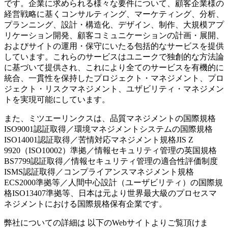
です。企業に求められる様々な要件について、顧客企業様の
経営戦略に基くコンサルティング、マーケティング、分析、
プランニング、設計・構造化、デザイン、制作、大規模アプ
リケーション開発、顧客コミュニケーションの計画・展開、
およびサイトの運用・保守にいたる包括的なサービスを提供
しています。これらのサービスはユニークで独創的な方法論
に基づいて提供され、これにより全てのサービスを有機的に
統合、一貫性を保持したプロジェクト・マネジメント、プロ
ジェクト・リスクマネジメント、ユザビリティ・マネジメン
トを実現可能にしています。
また、ミツエーリンクスは、品質マネジメントの国際規格
ISO9001認証取得／環境マネジメントシステムの国際規格
ISO14001認証取得／苦情対応マネジメント規格JIS Z
9920（ISO10002）準拠／情報セキュリティ管理の英国規格
BS7799認証取得／情報セキュリティ管理の適合性評価制度
ISMS認証取得／コンプライアンスマネジメント規格
ECS2000準拠等／人間中心設計（ユーザビリティ）の国際規
格ISO13407準拠等、日本は元より世界最大級のプロセスマ
ネジメントにおける国際規格保有企業です。
弊社についての詳細は 以下のWebサイトよりご覧頂けま