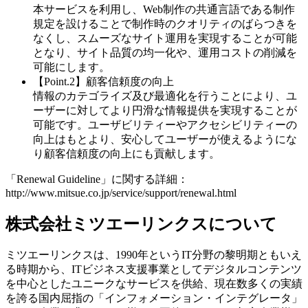
本サービスを利用し、Web制作の共通言語である制作
規定を設けることで制作時のクオリティのばらつきを
なくし、スムーズなサイト運用を実現することが可能
となり、サイト品質の均一化や、運用コストの削減を
可能にします。
【Point.2】顧客信頼度の向上
情報のカテゴライズ及び最適化を行うことにより、ユ
ーザーに対してより円滑な情報提供を実現することが
可能です。ユーザビリティーやアクセシビリティーの
向上はもとより、安心してユーザーが使えるようにな
り顧客信頼度の向上にも貢献します。
「Renewal Guideline」に関する詳細：
http://www.mitsue.co.jp/service/support/renewal.html
株式会社ミツエーリンクスについて
ミツエーリンクスは、1990年というIT分野の黎明期ともいえ
る時期から、ITビジネス支援事業としてデジタルコンテンツ
を中心としたユニークなサービスを供給、現在数多くの実績
を誇る国内屈指の「インフォメーション・インテグレータ」