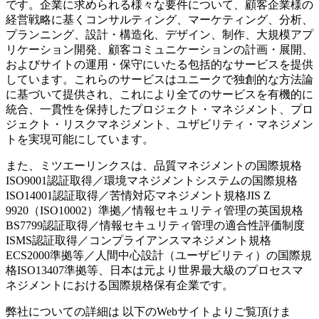
です。企業に求められる様々な要件について、顧客企業様の
経営戦略に基くコンサルティング、マーケティング、分析、
プランニング、設計・構造化、デザイン、制作、大規模アプ
リケーション開発、顧客コミュニケーションの計画・展開、
およびサイトの運用・保守にいたる包括的なサービスを提供
しています。これらのサービスはユニークで独創的な方法論
に基づいて提供され、これにより全てのサービスを有機的に
統合、一貫性を保持したプロジェクト・マネジメント、プロ
ジェクト・リスクマネジメント、ユザビリティ・マネジメン
トを実現可能にしています。
また、ミツエーリンクスは、品質マネジメントの国際規格
ISO9001認証取得／環境マネジメントシステムの国際規格
ISO14001認証取得／苦情対応マネジメント規格JIS Z
9920（ISO10002）準拠／情報セキュリティ管理の英国規格
BS7799認証取得／情報セキュリティ管理の適合性評価制度
ISMS認証取得／コンプライアンスマネジメント規格
ECS2000準拠等／人間中心設計（ユーザビリティ）の国際規
格ISO13407準拠等、日本は元より世界最大級のプロセスマ
ネジメントにおける国際規格保有企業です。
弊社についての詳細は 以下のWebサイトよりご覧頂けま