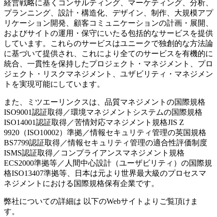
経営戦略に基くコンサルティング、マーケティング、分析、
プランニング、設計・構造化、デザイン、制作、大規模アプ
リケーション開発、顧客コミュニケーションの計画・展開、
およびサイトの運用・保守にいたる包括的なサービスを提供
しています。これらのサービスはユニークで独創的な方法論
に基づいて提供され、これにより全てのサービスを有機的に
統合、一貫性を保持したプロジェクト・マネジメント、プロ
ジェクト・リスクマネジメント、ユザビリティ・マネジメン
トを実現可能にしています。
また、ミツエーリンクスは、品質マネジメントの国際規格
ISO9001認証取得／環境マネジメントシステムの国際規格
ISO14001認証取得／苦情対応マネジメント規格JIS Z
9920（ISO10002）準拠／情報セキュリティ管理の英国規格
BS7799認証取得／情報セキュリティ管理の適合性評価制度
ISMS認証取得／コンプライアンスマネジメント規格
ECS2000準拠等／人間中心設計（ユーザビリティ）の国際規
格ISO13407準拠等、日本は元より世界最大級のプロセスマ
ネジメントにおける国際規格保有企業です。
弊社についての詳細は 以下のWebサイトよりご覧頂けま
す。