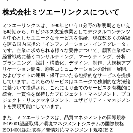
株式会社ミツエーリンクスについて
ミツエーリンクスは、1990年というIT分野の黎明期ともいえ
る時期から、ITビジネス支援事業としてデジタルコンテンツ
を中心としたユニークなサービスを供給、現在数多くの実績
を誇る国内屈指の「インフォメーション・インテグレータ」
です。企業に求められる様々な要件について、顧客企業様の
経営戦略に基くコンサルティング、マーケティング、分析、
プランニング、設計・構造化、デザイン、制作、大規模アプ
リケーション開発、顧客コミュニケーションの計画・展開、
およびサイトの運用・保守にいたる包括的なサービスを提供
しています。これらのサービスはユニークで独創的な方法論
に基づいて提供され、これにより全てのサービスを有機的に
統合、一貫性を保持したプロジェクト・マネジメント、プロ
ジェクト・リスクマネジメント、ユザビリティ・マネジメン
トを実現可能にしています。
また、ミツエーリンクスは、品質マネジメントの国際規格
ISO9001認証取得／環境マネジメントシステムの国際規格
ISO14001認証取得／苦情対応マネジメント規格JIS Z