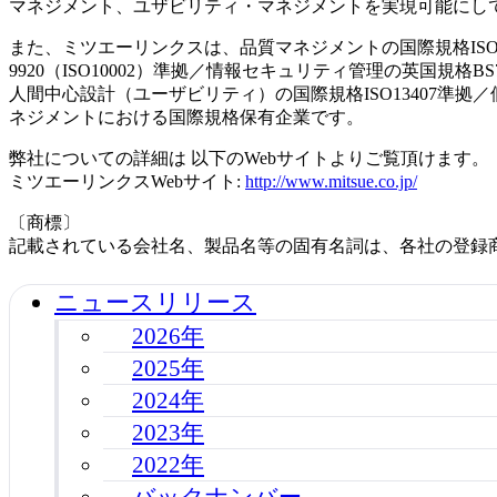
マネジメント、ユザビリティ・マネジメントを実現可能にし
また、ミツエーリンクスは、品質マネジメントの国際規格ISO90
9920（ISO10002）準拠／情報セキュリティ管理の英国規
人間中心設計（ユーザビリティ）の国際規格ISO13407準拠
ネジメントにおける国際規格保有企業です。
弊社についての詳細は 以下のWebサイトよりご覧頂けます。
ミツエーリンクスWebサイト:
http://www.mitsue.co.jp/
〔商標〕
記載されている会社名、製品名等の固有名詞は、各社の登録
ニュースリリース
2026年
2025年
2024年
2023年
2022年
バックナンバー