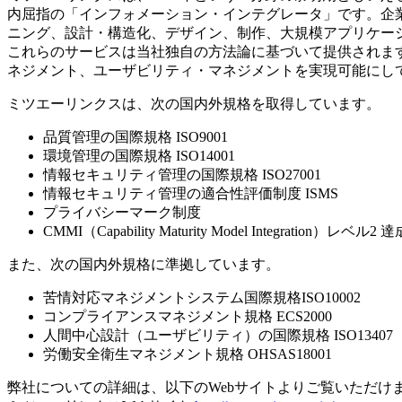
内屈指の「インフォメーション・インテグレータ」です。企
ニング、設計・構造化、デザイン、制作、大規模アプリケー
これらのサービスは当社独自の方法論に基づいて提供されま
ネジメント、ユーザビリティ・マネジメントを実現可能にし
ミツエーリンクスは、次の国内外規格を取得しています。
品質管理の国際規格 ISO9001
環境管理の国際規格 ISO14001
情報セキュリティ管理の国際規格 ISO27001
情報セキュリティ管理の適合性評価制度 ISMS
プライバシーマーク制度
CMMI（Capability Maturity Model Integration）レベル2 達
また、次の国内外規格に準拠しています。
苦情対応マネジメントシステム国際規格ISO10002
コンプライアンスマネジメント規格 ECS2000
人間中心設計（ユーザビリティ）の国際規格 ISO13407
労働安全衛生マネジメント規格 OHSAS18001
弊社についての詳細は、以下のWebサイトよりご覧いただけ