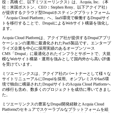
役：髙橋 仁、以下ミツエーリンクス）は、Acquia, Inc. （本
社：米国ボストン、CEO：Stephen Reny、以下アクイア社）
が提供するクラウド型Drupalホスティングプラットフォーム
「Acquia Cloud Platform」へ、IaaS環境で稼働するDrupalサイ
トを移行することで、DrupalによるWebサイト構築を強化し
ます。
Acquia Cloud Platformは、アクイア社が提供するDrupalアプリ
ケーションの運用に最適化されたPaaS製品です。エンタープ
ライズ企業を中心に採用実績のあるオープンソース
CMS「Drupal」に最適化されたインフラとサポートで、大規
模なWebサイト構築・運用を強みとして国内外から高い評価
を受けています。
ミツエーリンクスは、アクイア社のパートナーとして様々な
サイトリニューアルにDrupalを採用。オンプレミスやIaaS環
境で独自に構築されたDrupalサイトのAcquia Cloud Platformへ
の移行も含め、数多くのプロジェクトを成功に導いてきまし
た。
ミツエーリンクスの豊富なDrupal開発経験とAcquia Cloud
Platformのセキュアでスケーラブルなプラットフォームを組