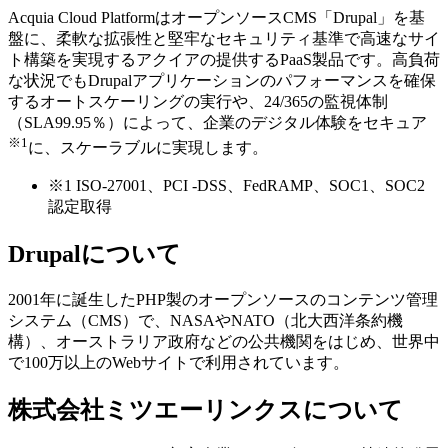
Acquia Cloud PlatformはオープンソースCMS「Drupal」を基
盤に、柔軟な拡張性と堅牢なセキュリティ基準で高速なサイ
ト構築を実現するアクイアの提供するPaaS製品です。高負荷
な状況でもDrupalアプリケーションのパフォーマンスを確保
するオートスケーリングの実行や、24/365の監視体制
（SLA99.95％）によって、企業のデジタル体験をセキュア
※1
に、スケーラブルに実現します。
※1
ISO-27001、PCI -DSS、FedRAMP、SOC1、SOC2
認定取得
Drupalについて
2001年に誕生したPHP製のオープンソースのコンテンツ管理
システム（CMS）で、NASAやNATO（北大西洋条約機
構）、オーストラリア政府などの公共機関をはじめ、世界中
で100万以上のWebサイトで利用されています。
株式会社ミツエーリンクスについて