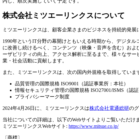
内し、順次実施していく予定です。
株式会社ミツエーリンクスについて
ミツエーリンクスは、顧客企業さまのビジネスを持続的発展
1990年というIT分野の幕開けともいえる時期から、デジ
に改善し続けるべく、コンテンツ（映像・音声を含む）および
ーザビリティの向上、アクセス解析に至るまで、様々なサー
業・社会活動に貢献します。
また、ミツエーリンクスは、次の国内外規格を取得していま
品質管理の国際規格 ISO9001（認証事業所：本社）
情報セキュリティ管理の国際規格 ISO27001/ISMS（
プライバシーマーク制度
2024年4月26日に、ミツエーリンクスは
株式会社電通総研
のグ
当社についての詳細は、以下のWebサイトよりご覧いただけ
ミツエーリンクスWebサイト:
https://www.mitsue.co.jp/
〔商標〕