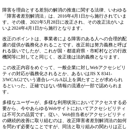
障害を理由とする差別の解消の推進に関する法律、いわゆる
「障害者差別解消法」は、2016年4月1日から施行されていま
す。その後、2021年5月28日に改正され、その改正法がいよ
いよ2024年4月1日から施行となります。
改正のポイントは、事業者による障害のある人への合理的配
慮の提供が義務化されることです。改正前は努力義務と呼ば
れる扱いでしたが、これが国・都道府県・市町村などの行政
機関等に対してと同じく、改正後は法的義務となります。
この改正内容をめぐって、一般企業に対しWebアクセシビリ
ティの対応が義務化されるとか、あるいはJIS X 8341-
3/WCAG2でいう適合レベルA以上を満たすことが求められ
るといった、正確ではない情報の流通が一部で認められま
す。
多様なユーザーが、多様な利用状況においてアクセスする必
要から、今やあらゆるWebサイトにおいてアクセシビリティ
は不可欠の品質です。従い、Web担当者がアクセシビリティ
の継続的改善に取り組むのは、改正障害者差別解消法の如何
を問わず必要なことですが、同法と取り組みの関わりは正し