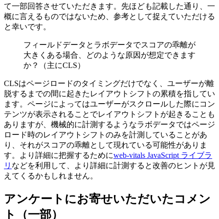
て一部回答させていただきます。先ほども記載した通り、一
概に言えるものではないため、参考として捉えていただける
と幸いです。
フィールドデータとラボデータでスコアの乖離が
大きくある場合、どのような原因が想定できます
か？（主にCLS）
CLSはページロードのタイミングだけでなく、ユーザーが離
脱するまでの間に起きたレイアウトシフトの累積を指してい
ます。ページによってはユーザーがスクロールした際にコン
テンツが表示されることでレイアウトシフトが起きることも
ありますが、機械的に計測するようなラボデータではページ
ロード時のレイアウトシフトのみを計測していることがあ
り、それがスコアの乖離として現れている可能性がありま
す。より詳細に把握するために
web-vitals JavaScript ライブラ
リ
などを利用して、より詳細に計測すると改善のヒントが見
えてくるかもしれません。
アンケートにお寄せいただいたコメン
ト（一部）