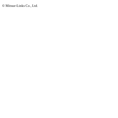
© Mitsue-Links Co., Ltd.