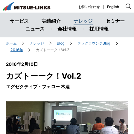
株
お問い合わせ
English
式
会
サービス
実績紹介
ナレッジ
セミナー
社
ニュース
会社情報
採用情報
ミ
ツ
ホーム
ナレッジ
Blog
テックラウンジBlog
エ
2016年
カズトーーク！Vol.2
ー
2016年2月10日
リ
ン
カズトーーク！Vol.2
ク
エグゼクティブ・フェロー 木達
ス