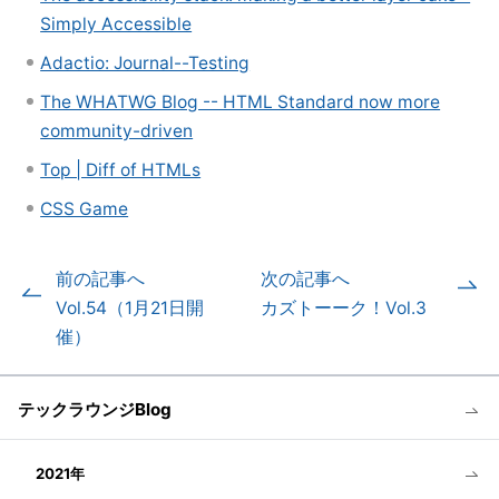
Simply Accessible
Adactio: Journal--Testing
The WHATWG Blog -- HTML Standard now more
community-driven
Top | Diff of HTMLs
CSS Game
前の記事へ
次の記事へ
Vol.54（1月21日開
カズトーーク！Vol.3
催）
テックラウンジBlog
2021年