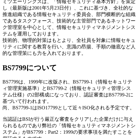
ミツエーリンクスは、「情報セキュリティ基本方針」を策定
し（最新版は2001年5月23日付）、これに基づき、全社的な
推進組織である情報セキュリティ委員会、部門横断的な組織
であるタスクフォース、技術的な主管部門であるネットワー
ク管理室を中心として、情報セキュリティマネジメントシス
テムを運用しております。
技術的、物理的対策はもとより、全社員を対象に情報セキュ
リティに関する教育を行い、意識の昂揚、手順の徹底など人
的な管理策にも力を入れております。
BS7799について
BS7799は、1999年に改版され、BS7799-1（情報セキュリテ
ィ管理実施基準）とBS7799-2（情報セキュリティ管理シス
テム仕様）の2部構成になっており、認証審査はBS7799-2に
基づいて行われます。
尚、BS7799-1はISO17799として近々ISO化される予定です。
当認証はBSIが行う厳正な審査をクリアした企業だけに与え
られるものであり弊社の「情報セキュリティマネジメントシ
ステム」がBS7799：Part2：1999の要求事項を満たすことを