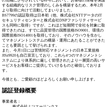
の危機にさらされている昨今において、お客様の情報を保護
する組織的なリスク管理のしくみを構築するため、本年2月
より取得に向けて活動してまいりました。
BS7799の認証取得は日本初（他、株式会社NTTデータのIT
セキュリティセンターと株式会社DNPファシリティサービ
スも同時に取得）ですが、これほど短期間で全社を対象に取
得できたのは、すでに品質管理の国際規格ISO9001、環境の
国際規格ISO14001を取得しており、そのノウハウを生かし
てマネジメントシステムの構築・運用にあたることができた
ことも要因として挙げられます。
また、今月1日には苦情対応マネジメントの日本工業規格
JISz9920も自己宣言しており、これら4つのマネジメントシ
ステムにより体系的に厳しく管理されたより一層質の高いサ
ービスをお客様にご提供していけるものと確信しておりま
す。
今後とも、ご愛顧のほどよろしくお願い申し上げます。
認証登録概要
事業者名：
株式会社ミツエーリンクス