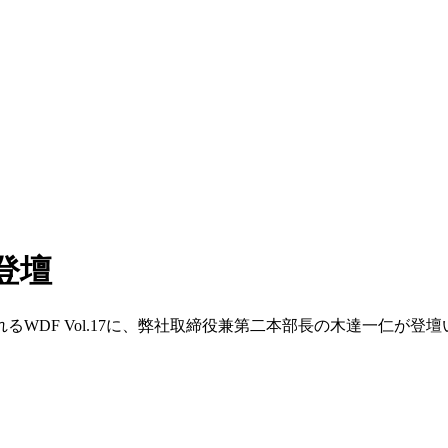
が登壇
れるWDF Vol.17に、弊社取締役兼第二本部長の木達一仁が登