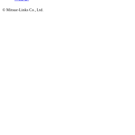
© Mitsue-Links Co., Ltd.