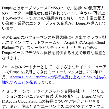
DrupalとはオープンソースCMSの1つで、世界中の数百万人
のマーケターや開発者に信頼されています。今や170万以上
ものWebサイトでDrupalが採用されており、また非常に幅広
い業種・業界のエンタープライズ企業が、Drupalを導入して
います。
そのDrupalのパフォーマンスを最大限に引き出すクラウド型
ホスティングプラットフォームが、Acquia社のAcquia Cloud
Platformです。スケーラビリティとセキュリティに優れ、
Drupalベースでデジタル体験を提供するうえで最適な基盤と
なります。
Acquia社のパートナーとして、さまざまなサイトリニューア
ルでDrupalを採用してきたミツエーリンクスは、2022年12
月、
Acquia Cloud Platformへの移行支援によるDrupalの提供を
強化することを発表
しました。
本セミナーでは、アクイアジャパン合同会社 リードソリュ
ーションエンジニアの岸 俊兵 氏をお招きし、Drupalならび
にAcquia Cloud Platformの特長についてご紹介いただきま
す。また、岸氏とミツエーリンクス エグゼクティブ・フェ