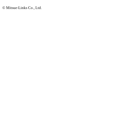
© Mitsue-Links Co., Ltd.