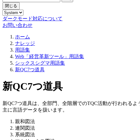
閉じる
ダークモード対応について
お問い合わせ
ホーム
ナレッジ
用語集
Web「経営革新ツール」用語集
シックスシグマ用語集
新QC7つ道具
新QC7つ道具
新QC7つ道具は、全部門、全階層でのTQC活動が行われる
主に言語データを扱います。
親和図法
連関図法
系統図法