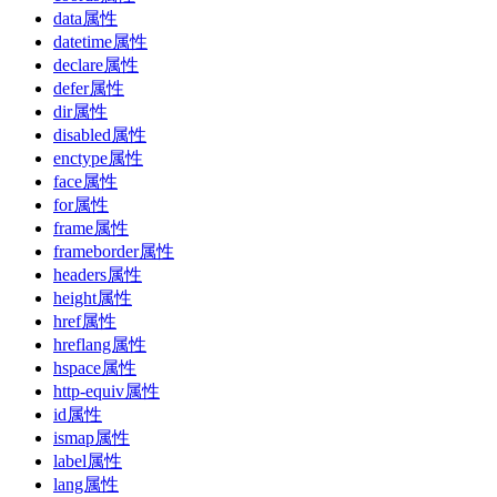
data属性
datetime属性
declare属性
defer属性
dir属性
disabled属性
enctype属性
face属性
for属性
frame属性
frameborder属性
headers属性
height属性
href属性
hreflang属性
hspace属性
http-equiv属性
id属性
ismap属性
label属性
lang属性