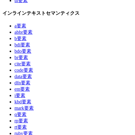
ul要素
インラインテキストセマンティクス
a要素
abbr要素
b要素
bdi要素
bdo要素
br要素
cite要素
code要素
data要素
dfn要素
em要素
i要素
kbd要素
mark要素
q要素
rp要素
rt要素
ruby要素