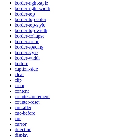
border-right-style
border-right-width
border-top
border-top-color
border-top-style
border-top-width
border-collapse
border-color
border-spacing
border-style
border-width
bottom
caption-side
clear
clip
color
content
counter-increment
counter-reset
cue-after
cue-before
cue
cursor
direction
display