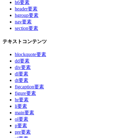
h6要素
header要素
hgroup要素
nav要素
section要素
テキストコンテンツ
blockquote要素
dd要素
div要素
dl要素
dt要素
figcaption要素
figure要素
hr要素
li要素
main要素
ol要素
p要素
pre要素