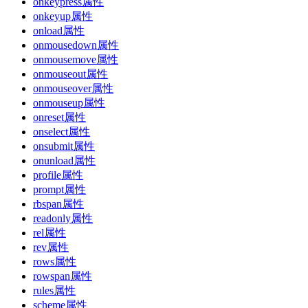
onkeypress属性
onkeyup属性
onload属性
onmousedown属性
onmousemove属性
onmouseout属性
onmouseover属性
onmouseup属性
onreset属性
onselect属性
onsubmit属性
onunload属性
profile属性
prompt属性
rbspan属性
readonly属性
rel属性
rev属性
rows属性
rowspan属性
rules属性
scheme属性