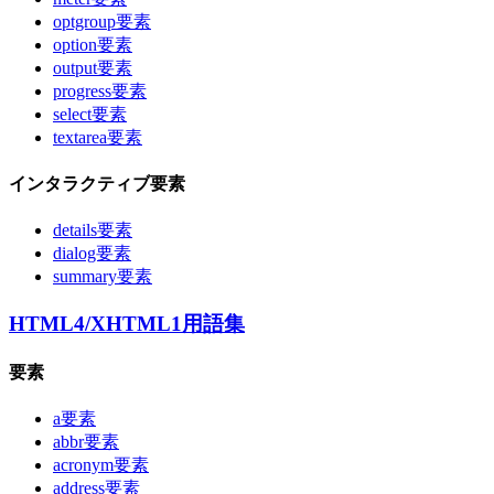
optgroup要素
option要素
output要素
progress要素
select要素
textarea要素
インタラクティブ要素
details要素
dialog要素
summary要素
HTML4/XHTML1用語集
要素
a要素
abbr要素
acronym要素
address要素