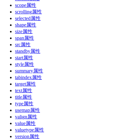
scope属性
scrolling属性
selected属性
shape属性
size属性
span属性
src属性
standby属性
start属性
style属性
summary属性
tabindex属性
target属性
text属性
title属性
type属性
usemap属性
valign属性
value属性
valuetype属性
version属性