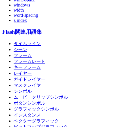
windows
width
word-spacing
z-index
Flash関連用語集
タイムライン
シーン
フレーム
フレームレート
キーフレーム
レイヤー
ガイドレイヤー
マスクレイヤー
シンボル
ムービークリップシンボル
ボタンシンボル
グラフィックシンボル
インスタンス
ベクターグラフィック
ビットマップグラフィック