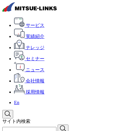
サービス
実績紹介
ナレッジ
セミナー
ニュース
会社情報
採用情報
En
サイト内検索