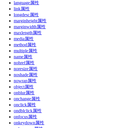
language属性
link属性
longdesc属性
marginheight属性
marginwidth属性
maxlength属性
media属性
method属性
multiple属性
name属性
nohref属性
noresize属性
noshade属性
nowrap属性
object属性
onblur属性
onchange属性
onclick属性
ondblclick属性
onfocus属性
onkeydown属性