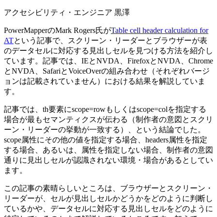
アクセシビリティ・エンジニア 黒澤
PowerMapperのMark Rogers氏が
Table cell header calculation for
AT
という記事で、スクリーン・リーダーとブラウザーが表
のデータセルに対応する見出しセルを見つける方法を紹介し
ています。記事では、IEとNVDA、FirefoxとNVDA、Chrome
とNVDA、SafariとVoiceOverの組み合わせ（それぞれバージ
ョンは記載されていません）における結果を解説していま
す。
記事では、th要素にscope=rowもしくはscope=colを指定する
場合が最もセマンティクスが伝わる（制作者の意図とスクリ
ーン・リーダーの挙動が一致する）、という結論でした。
scope属性にその他の値を指定する場合、headers属性を指定
する場合、あるいは、属性を指定しない場合、制作者の意図
通りに見出しセルが認識されない環境・場合があるとしてい
ます。
この記事の素晴らしいところは、ブラウザーとスクリーン・
リーダーが、セルが見出しセルかどうかをどのように判断し
ているかや、データセルに対応する見出しセルをどのように