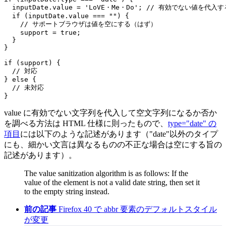
  inputDate.value = 'LoVE・Me・Do'; // 有効でない値を
  if (inputDate.value === "") {

    // サポートブラウザは値を空にする（はず）

    support = true;

  }

}

if (support) {

  // 対応

} else {

  // 未対応

value に有効でない文字列を代入して空文字列になるか否か
を調べる方法は HTML 仕様に則ったもので、
type="date" の
項目
には以下のような記述があります（"date"以外のタイプ
にも、細かい文言は異なるものの不正な場合は空にする旨の
記述があります）。
The value sanitization algorithm is as follows: If the
value of the element is not a valid date string, then set it
to the empty string instead.
前の記事
Firefox 40 で abbr 要素のデフォルトスタイル
が変更