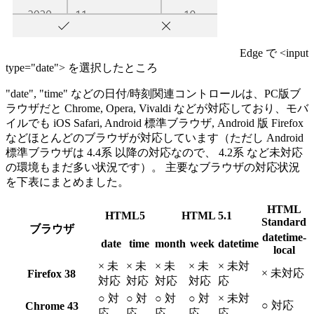
Edge で <input
type="date"> を選択したところ
"date", "time" などの日付/時刻関連コントロールは、PC版ブ
ラウザだと Chrome, Opera, Vivaldi などが対応しており、モバ
イルでも iOS Safari, Android 標準ブラウザ, Android 版 Firefox
などほとんどのブラウザが対応しています（ただし Android
標準ブラウザは 4.4系 以降の対応なので、 4.2系 など未対応
の環境もまだ多い状況です）。 主要なブラウザの対応状況
を下表にまとめました。
HTML
HTML5
HTML 5.1
Standard
ブラウザ
datetime-
date
time
month
week
datetime
local
× 未
× 未
× 未
× 未
× 未対
× 未対応
Firefox 38
対応
対応
対応
対応
応
○ 対
○ 対
○ 対
○ 対
× 未対
○ 対応
Chrome 43
応
応
応
応
応