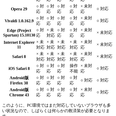
○ 対
○ 対
○ 対
○ 対
× 未対
○ 対応
Opera 29
応
応
応
応
応
○ 対
○ 対
○ 対
○ 対
× 未対
○ 対応
Vivaldi 1.0.162.9
応
応
応
応
応
○ 対
× 未
○ 対
○ 対
× 未対
Edge (Project
× 未対応
Spartan) 15.10130
応
対応
応
応
応
× 未
× 未
× 未
× 未
× 未対
Internet Explorer
× 未対応
11
対応
対応
対応
対応
応
× 未
× 未
× 未
× 未
× 未対
× 未対応
Safari 8
対応
対応
対応
対応
応
○ 対
○ 対
○ 対
操作
× 未対
○ 対応
iOS Safari 8
応
応
応
不能
応
○ 対
○ 対
○ 対
○ 対
Android版
○ 対応
○ 対応
Firefox 38
応
応
応
応
○ 対
○ 対
○ 対
○ 対
× 未対
Android版
○ 対応
Chrome 43
応
応
応
応
応
このように、PC環境ではまだ対応していないブラウザも多
い状況なので、しばらくは何らかの救済策が必要となりま