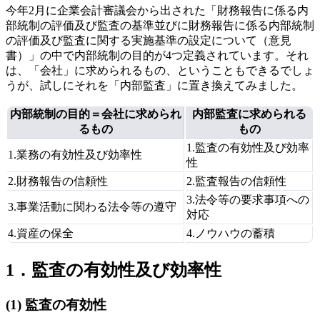
今年2月に企業会計審議会から出された「財務報告に係る内
部統制の評価及び監査の基準並びに財務報告に係る内部統制
の評価及び監査に関する実施基準の設定について（意見
書）」の中で内部統制の目的が4つ定義されています。それ
は、「会社」に求められるもの、ということもできるでしょ
うが、試しにそれを「内部監査」に置き換えてみました。
内部統制の目的＝会社に求められ
内部監査に求められる
るもの
もの
1.監査の有効性及び効率
1.業務の有効性及び効率性
性
2.財務報告の信頼性
2.監査報告の信頼性
3.法令等の要求事項への
3.事業活動に関わる法令等の遵守
対応
4.資産の保全
4.ノウハウの蓄積
1．監査の有効性及び効率性
(1) 監査の有効性