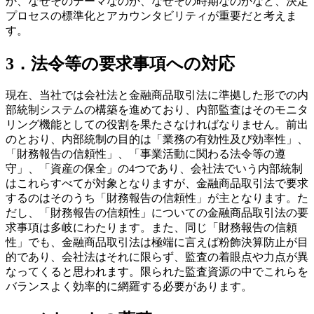
か、なぜそのテーマなのか、なぜその時期なのかなど、決定
プロセスの標準化とアカウンタビリティが重要だと考えま
す。
3．法令等の要求事項への対応
現在、当社では会社法と金融商品取引法に準拠した形での内
部統制システムの構築を進めており、内部監査はそのモニタ
リング機能としての役割を果たさなければなりません。前出
のとおり、内部統制の目的は「業務の有効性及び効率性」、
「財務報告の信頼性」、「事業活動に関わる法令等の遵
守」、「資産の保全」の4つであり、会社法でいう内部統制
はこれらすべてが対象となりますが、金融商品取引法で要求
するのはそのうち「財務報告の信頼性」が主となります。た
だし、「財務報告の信頼性」についての金融商品取引法の要
求事項は多岐にわたります。また、同じ「財務報告の信頼
性」でも、金融商品取引法は極端に言えば粉飾決算防止が目
的であり、会社法はそれに限らず、監査の着眼点や力点が異
なってくると思われます。限られた監査資源の中でこれらを
バランスよく効率的に網羅する必要があります。