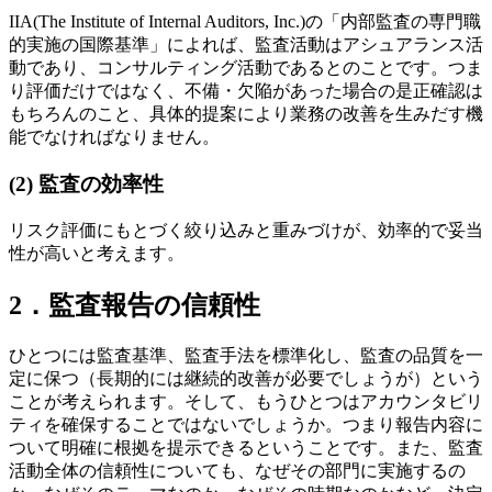
IIA(The Institute of Internal Auditors, Inc.)の「内部監査の専門職
的実施の国際基準」によれば、監査活動はアシュアランス活
動であり、コンサルティング活動であるとのことです。つま
り評価だけではなく、不備・欠陥があった場合の是正確認は
もちろんのこと、具体的提案により業務の改善を生みだす機
能でなければなりません。
(2) 監査の効率性
リスク評価にもとづく絞り込みと重みづけが、効率的で妥当
性が高いと考えます。
2．監査報告の信頼性
ひとつには監査基準、監査手法を標準化し、監査の品質を一
定に保つ（長期的には継続的改善が必要でしょうが）という
ことが考えられます。そして、もうひとつはアカウンタビリ
ティを確保することではないでしょうか。つまり報告内容に
ついて明確に根拠を提示できるということです。また、監査
活動全体の信頼性についても、なぜその部門に実施するの