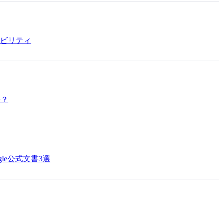
シビリティ
か？
le公式文書3選