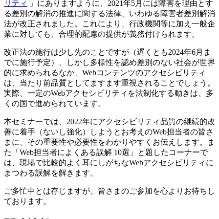
リティ
」にありますように、2021年5月には障害を理由とす
る差別の解消の推進に関する法律、いわゆる障害者差別解消
法が改正されました。これにより、行政機関等に加え一般企
業に対しても、合理的配慮の提供が義務付けられます。
改正法の施行は少し先のことですが（遅くとも2024年6月ま
でに施行予定）、しかし多様性を認め差別のない社会が世界
的に求められるなか、Webコンテンツのアクセシビリティ
は、当たり前品質としてますます重視されることでしょう。
実際、一定のWebアクセシビリティを法制化する動きは、多
くの国で進められています。
本セミナーでは、2022年にアクセシビリティ品質の継続的改
善に着手（ないし強化）しようとお考えのWeb担当者の皆さ
まに、その重要性や必要性をわかりやすくお伝えします。ま
た「Web担当者によくある誤解 10選」と題したコーナーで
は、現場で比較的よく耳にしがちなWebアクセシビリティに
まつわる誤解を解きます。
ご多忙中とは存じますが、皆さまのご参加を心よりお待ちし
ております。