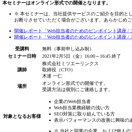
本セミナーはオンライン形式での開催となります。
※
本セミナーは、当社提供サービスのご紹介を目的と
お断りさせていただく場合がございます。あらかじめご
開催レポート「Web担当者のためのピンポイント講座 / 
開催レポート「Web担当者のためのピンポイント講座 / 
受講料
無料（事前申し込み制）
セミナー日時
2021年2月5日（金）16:00～16:45
終了
株式会社ミツエーリンクス
講師
取締役（CTO）
木達 一仁
オンライン形式での開催です。
場所
受講方法は個別にご連絡します。
企業のWeb担当者
Web担当業務経験の浅い方
SEO対策に取り組んでいる方
対象となるお客様
表示パフォーマンスの改善に興味の
※
当社と同業の企業、および個人の