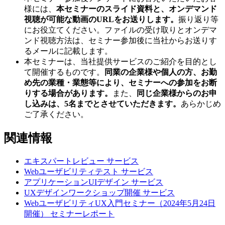
様には、
本セミナーのスライド資料と、オンデマンド
視聴が可能な動画のURLをお送りします。
振り返り等
にお役立てください。ファイルの受け取りとオンデマ
ンド視聴方法は、セミナー参加後に当社からお送りす
るメールに記載します。
本セミナーは、当社提供サービスのご紹介を目的とし
て開催するものです。
同業の企業様や個人の方、お勤
め先の業種・業態等により、セミナーへの参加をお断
りする場合があります。
また、
同じ企業様からのお申
し込みは、5名までとさせていただきます。
あらかじめ
ご了承ください。
関連情報
エキスパートレビュー
サービス
Webユーザビリティテスト
サービス
アプリケーションUIデザイン
サービス
UXデザインワークショップ開催
サービス
WebユーザビリティUX入門セミナー（2024年5月24日
開催）
セミナーレポート