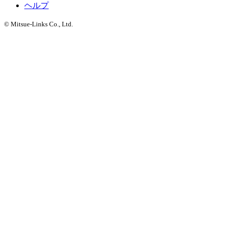
ヘルプ
© Mitsue-Links Co., Ltd.