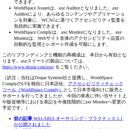
できます。
WorldSpace Assureは、axe Auditorとなりました。axe
Auditorにより、あらゆるコンテンツやアプリケーショ
ンを対象に、WCAGに基づくアクセシビリティ監査を
包括的に実施できます。
WorldSpace Complyは、axe Monitorになりました。axe
Monitorは、Webサイト全体のアクセシビリティ品質の
自動的な監視とレポート作成を可能にします。
このリブランディングと機能の再構成は、本日から有効とな
ります。axeスイートの製品については、
https://www.deque.com/axe/
をご覧ください。
（訳注：当社はDeque Systems社と提携し、WorldSpace
ComplyのUIを独自に日本語化、
アクセシビリティチェック
ツール（WorldSpace Comply）
として日本市場向けに販売と
サポートを行ってきましたが、今回の発表に伴い当サイト上
や販促物等における表記を今後段階的にaxe Monitorへ変更の
予定です。）
前の記事
WAI-ARIA オーサリング・プラクティス 1.1
が公開されました