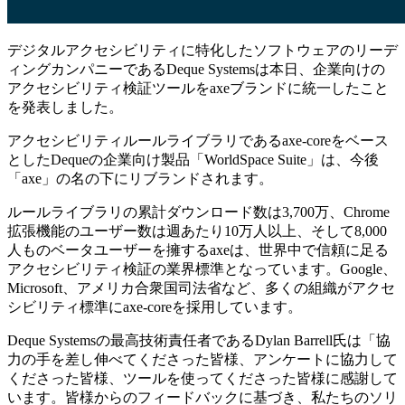
デジタルアクセシビリティに特化したソフトウェアのリーデ
ィングカンパニーであるDeque Systemsは本日、企業向けの
アクセシビリティ検証ツールをaxeブランドに統一したこと
を発表しました。
アクセシビリティルールライブラリであるaxe-coreをベース
としたDequeの企業向け製品「WorldSpace Suite」は、今後
「axe」の名の下にリブランドされます。
ルールライブラリの累計ダウンロード数は3,700万、Chrome
拡張機能のユーザー数は週あたり10万人以上、そして8,000
人ものベータユーザーを擁するaxeは、世界中で信頼に足る
アクセシビリティ検証の業界標準となっています。Google、
Microsoft、アメリカ合衆国司法省など、多くの組織がアクセ
シビリティ標準にaxe-coreを採用しています。
Deque Systemsの最高技術責任者であるDylan Barrell氏は「協
力の手を差し伸べてくださった皆様、アンケートに協力して
くださった皆様、ツールを使ってくださった皆様に感謝して
います。皆様からのフィードバックに基づき、私たちのソリ