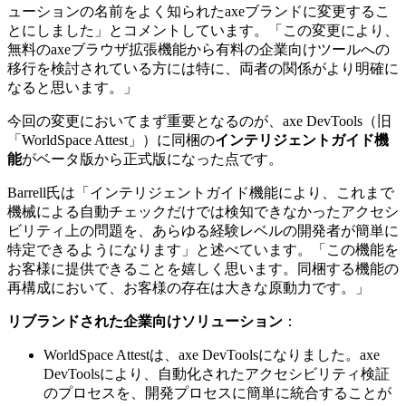
ューションの名前をよく知られたaxeブランドに変更するこ
とにしました」とコメントしています。「この変更により、
無料のaxeブラウザ拡張機能から有料の企業向けツールへの
移行を検討されている方には特に、両者の関係がより明確に
なると思います。」
今回の変更においてまず重要となるのが、axe DevTools（旧
「WorldSpace Attest」）に同梱の
インテリジェントガイド機
能
がベータ版から正式版になった点です。
Barrell氏は「インテリジェントガイド機能により、これまで
機械による自動チェックだけでは検知できなかったアクセシ
ビリティ上の問題を、あらゆる経験レベルの開発者が簡単に
特定できるようになります」と述べています。「この機能を
お客様に提供できることを嬉しく思います。同梱する機能の
再構成において、お客様の存在は大きな原動力です。」
リブランドされた企業向けソリューション
：
WorldSpace Attestは、axe DevToolsになりました。axe
DevToolsにより、自動化されたアクセシビリティ検証
のプロセスを、開発プロセスに簡単に統合することが