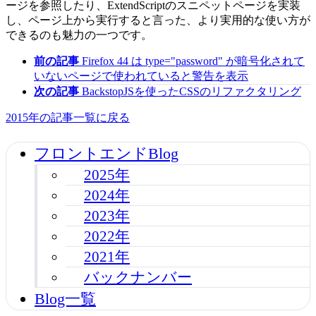
ージを参照したり、ExtendScriptのスニペットページを実装
し、ページ上から実行すると言った、より実用的な使い方が
できるのも魅力の一つです。
前の記事
Firefox 44 は type="password" が暗号化されて
いないページで使われていると警告を表示
次の記事
BackstopJSを使ったCSSのリファクタリング
2015年の記事一覧に戻る
フロントエンドBlog
2025年
2024年
2023年
2022年
2021年
バックナンバー
Blog一覧