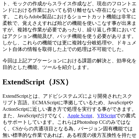
ト、モックの作成からスライス作成など、現在のフロントエ
ンドにおける作業においても切り離せない存在になっていま
す。 これらAdobe製品におけるショートカット機能は非常に
柔軟で、覚えさえすれば殆どの機能を使いこなす事が出来ま
すが、複雑な作業が必要であったり、繰り返し作業において
はアクション機能及び、バッチ機能を使う必要があります。
しかし、これらの機能では更に複雑な分岐処理や、ドキュメ
ント自体の情報を取得した上での処理は不可能でした。
今回は上記アプケーションにおける課題の解決と、効率化を
目的とした機能、ツールを紹介します。
ExtendScript（JSX）
ExtendScriptとは、アドビシステムズにより開発されたスク
リプト言語。ECMAScriptに準拠しているため、JavaScriptや
ActionScriptに近しい書き方で処理を実行する事ができます。
また、JavaScriptだけでなく、
Apple Script
、
VBScript
での書式
もサポートしています。これらはPhotoshop CCのみではな
く、CSからの共通項目となる為、バージョン固有機能では
無い標準的な作業であれば、ある程度の後方互換性を持たせ