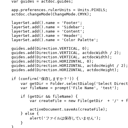
    var guides = actdoc.guides;
    app.preferences.rulerUnits = Units.PIXELS;
    actdoc.changeMode(ChangeMode.CMYK);
    layerSet.add().name = 'Footer';
    layerSet.add().name = 'Sidebar';
    layerSet.add().name = 'Content';
    layerSet.add().name = 'Header';
    layerSet.add().name = 'Color Palette';
    guides.add(Direction.VERTICAL, 0);
    guides.add(Direction.VERTICAL, actdocWidth / 2);
    guides.add(Direction.VERTICAL, actdocWidth);
    guides.add(Direction.HORIZONTAL, 0);
    guides.add(Direction.HORIZONTAL, actdocHeight / 2);
    guides.add(Direction.HORIZONTAL, actdocHeight);
    if (confirm('保存しますか？')) {
        var getDir = Folder.selectDialog('Select Direct
        var fileName = prompt('File Name', 'test');
        if (getDir && fileName) {
            var createFile = new File(getDir  + '/' + f
            activeDocument.saveAs(createFile);
        } else {
            alert('ファイルは保存していません');
        }
    }