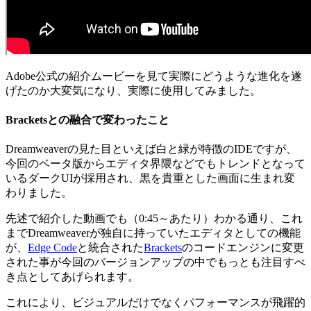
Adobe公式の紹介ムービーを見て実際にどうような進化を遂
げたのか大変気になり、実際に使用してみました。
Bracketsとの融合で変わったこと
Dreamweaverの見た目といえば白と緑が特徴のIDEですが、
今回のベータ版からエディタ界隈などでもトレンドとなって
いるダークUIが採用され、黒を貴重とした画面に生まれ変
わりました。
先述で紹介した動画でも（0:45～あたり）わかる通り、これ
までDreamweaverが独自に持っていたエディタとしての機能
が、
Edge Code
と統合された
Brackets
のコードエンジンに変更
された事が今回のバージョンアップの中でもっとも注目すべ
き点としてあげられます。
これにより、ビジュアルだけでなくパフォーマンスが飛躍的