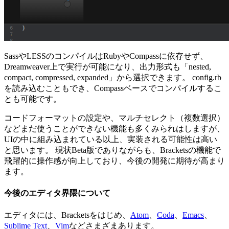
SassやLESSのコンパイルはRubyやCompassに依存せず、
Dreamweaver上で実行が可能になり、出力形式も「nested,
compact, compressed, expanded」から選択できます。 config.rb
を読み込むこともでき、Compassベースでコンパイルするこ
とも可能です。
コードフォーマットの設定や、マルチセレクト（複数選択）
などまだ使うことができない機能も多くみられはしますが、
UIの中に組み込まれている以上、実装される可能性は高い
と思います。 現状Beta版でありながらも、Bracketsの機能で
飛躍的に操作感が向上しており、今後の開発に期待が高まり
ます。
今後のエディタ界隈について
エディタには、Bracketsをはじめ、
Atom
、
Coda
、
Emacs
、
Sublime Text
、
Vim
などさまざまあります。