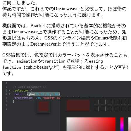
に向上しました。
体感ですが、これまでのDreamweaverと比較して、ほぼ倍の
待ち時間で操作が可能になったように感じます。
機能面では、Bracketsに搭載されている基本的な機能がその
ままDreamweaver上で操作することが可能になったため、矩
形選択はもちろん、CSSのインライン編集やEmmet機能も初
期設定のままDreamweaver上で行うことができます。
CSS編集では、色指定ではカラーパットを表示させることも
でき、
や
で登場する
animation
transition
easing
（cubic-bezierなど）も視覚的に操作することが可能
function
です。