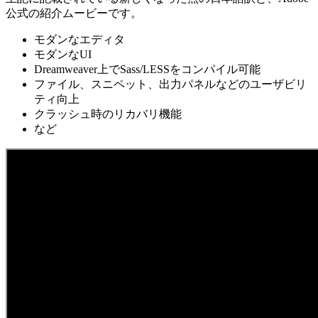
公式の紹介ムービーです。
モダンなエディタ
モダンなUI
Dreamweaver上でSass/LESSをコンパイル可能
ファイル、スニペット、出力パネルなどのユーザビリ
ティ向上
クラッシュ時のリカバリ機能
など