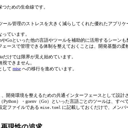
保つための生命線です。
taは、ツール管理のストレスを大きく減らしてくれた優れたアプリ
なっています。
ythonやGoといった他の言語やツールを補助的に活用するシーン
フェースで管理できる体制を整えておくことは、開発基盤の柔
oltaだけでは限界が見え始めています。
も無視できません。
として
mise
への移行を進めています。
なく、開発環境を整えるための共通インターフェースとして設計
nv（Python）・goenv（Go）といった言語ごとのツールは、す
の設定ファイルである
に記載しておくだけで、メンバ
mise.toml
る再現性の追求