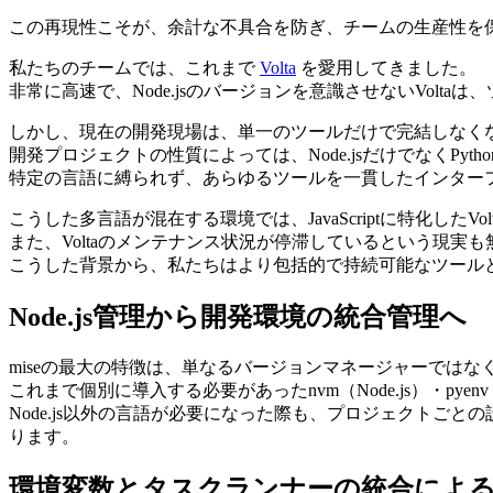
この再現性こそが、余計な不具合を防ぎ、チームの生産性を
私たちのチームでは、これまで
Volta
を愛用してきました。
非常に高速で、Node.jsのバージョンを意識させないVol
しかし、現在の開発現場は、単一のツールだけで完結しなく
開発プロジェクトの性質によっては、Node.jsだけでなくP
特定の言語に縛られず、あらゆるツールを一貫したインター
こうした多言語が混在する環境では、JavaScriptに特化したV
また、Voltaのメンテナンス状況が停滞しているという現実
こうした背景から、私たちはより包括的で持続可能なツール
Node.js管理から開発環境の統合管理へ
miseの最大の特徴は、単なるバージョンマネージャーでは
これまで個別に導入する必要があったnvm（Node.js）・pye
Node.js以外の言語が必要になった際も、プロジェクトごと
ります。
環境変数とタスクランナーの統合によ