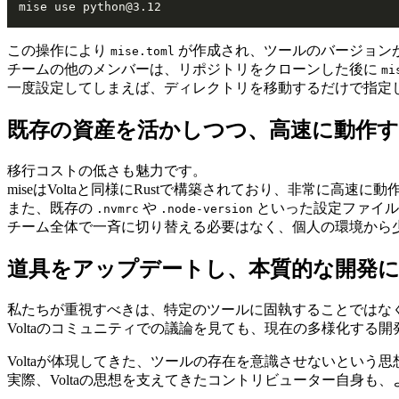
mise use python@3.12
この操作により
が作成され、ツールのバージョン
mise.toml
チームの他のメンバーは、リポジトリをクローンした後に
mi
一度設定してしまえば、ディレクトリを移動するだけで指定
既存の資産を活かしつつ、高速に動作
移行コストの低さも魅力です。
miseはVoltaと同様にRustで構築されており、非常に高速に
また、既存の
や
といった設定ファイル
.nvmrc
.node-version
チーム全体で一斉に切り替える必要はなく、個人の環境から
道具をアップデートし、本質的な開発
私たちが重視すべきは、特定のツールに固執することではな
Voltaのコミュニティでの議論を見ても、現在の多様化す
Voltaが体現してきた、ツールの存在を意識させないという思
実際、Voltaの思想を支えてきたコントリビューター自身も