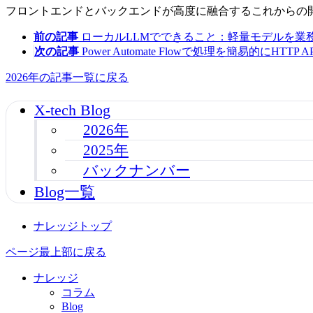
フロントエンドとバックエンドが高度に融合するこれからの開
前の記事
ローカルLLMでできること：軽量モデルを業
次の記事
Power Automate Flowで処理を簡易的にHTTP 
2026年の記事一覧に戻る
X-tech Blog
2026年
2025年
バックナンバー
Blog一覧
ナレッジトップ
ページ最上部に戻る
ナレッジ
コラム
Blog