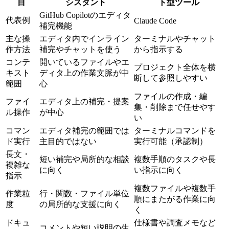
目
シスタント
ト型ツール
GitHub Copilotのエディタ
代表例
Claude Code
補完機能
主な操
エディタ内でインライン
ターミナルやチャット
作方法
補完やチャットを使う
から指示する
コンテ
開いているファイルやエ
プロジェクト全体を横
キスト
ディタ上の作業文脈が中
断して参照しやすい
範囲
心
ファイルの作成・編
ファイ
エディタ上の補完・提案
集・削除まで任せやす
ル操作
が中心
い
コマン
エディタ補完の範囲では
ターミナルコマンドを
ド実行
主目的ではない
実行可能（承認制）
長文・
短い補完や局所的な相談
複数手順のタスクや長
複雑な
に向く
い指示に向く
指示
複数ファイルや複数手
作業粒
行・関数・ファイル単位
順にまたがる作業に向
度
の局所的な支援に向く
く
ドキュ
仕様書や調査メモなど
コメントや短い説明の生