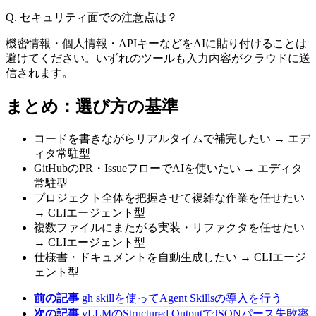
Q. セキュリティ面での注意点は？
機密情報・個人情報・APIキーなどをAIに貼り付けることは
避けてください。いずれのツールも入力内容がクラウドに送
信されます。
まとめ：選び方の基準
コードを書きながらリアルタイムで補完したい → エデ
ィタ常駐型
GitHubのPR・IssueフローでAIを使いたい → エディタ
常駐型
プロジェクト全体を把握させて複雑な作業を任せたい
→ CLIエージェント型
複数ファイルにまたがる実装・リファクタを任せたい
→ CLIエージェント型
仕様書・ドキュメントを自動生成したい → CLIエージ
ェント型
前の記事
gh skillを使ってAgent Skillsの導入を行う
次の記事
vLLMのStructured OutputでJSONパース失敗率