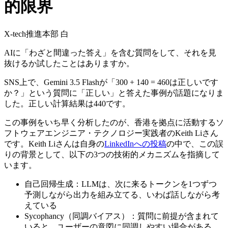
的限界
X-tech推進本部 白
AIに「わざと間違った答え」を含む質問をして、それを見
抜けるか試したことはありますか。
SNS上で、Gemini 3.5 Flashが「300 + 140 = 460は正しいです
か？」という質問に「正しい」と答えた事例が話題になりま
した。正しい計算結果は440です。
この事例をいち早く分析したのが、香港を拠点に活動するソ
フトウェアエンジニア・テクノロジー実践者のKeith Liさん
です。Keith Liさんは自身の
LinkedInへの投稿
の中で、この誤
りの背景として、以下の3つの技術的メカニズムを指摘して
います。
自己回帰生成：LLMは、次に来るトークンを1つずつ
予測しながら出力を組み立てる、いわば話しながら考
えている
Sycophancy（同調バイアス）：質問に前提が含まれて
いると、ユーザーの意図に同調しやすい場合がある