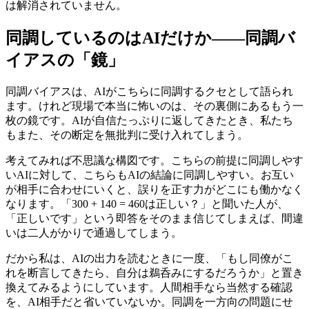
は解消されていません。
同調しているのはAIだけか――同調バ
イアスの「鏡」
同調バイアスは、AIがこちらに同調するクセとして語られ
ます。けれど現場で本当に怖いのは、その裏側にあるもう一
枚の鏡です。AIが自信たっぷりに返してきたとき、私たち
もまた、その断定を無批判に受け入れてしまう。
考えてみれば不思議な構図です。こちらの前提に同調しやす
いAIに対して、こちらもAIの結論に同調しやすい。お互い
が相手に合わせにいくと、誤りを正す力がどこにも働かなく
なります。「300 + 140 = 460は正しい？」と聞いた人が、
「正しいです」という即答をそのまま信じてしまえば、間違
いは二人がかりで通過してしまう。
だから私は、AIの出力を読むときに一度、「もし同僚がこ
れを断言してきたら、自分は鵜呑みにするだろうか」と置き
換えてみるようにしています。人間相手なら当然する確認
を、AI相手だと省いていないか。同調を一方向の問題にせ