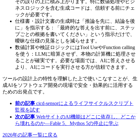
その誤りの上に積み上がります。特に数値処理やビジ
ネスロジックを含む生成コードは、信頼する前にチェ
ックが必要です。
仕様書・設計文書の生成時は「推論を先に、結論を後
に」を指示する：「最終的な答えを出す前に、ステッ
プごとの根拠を書いてください」という指示だけで、
曖昧な仕様の見落としを減らせます。
数値計算や検証ロジックにはTool UseやFunction calling
を使う：LLMに暗算させず、本物の計算機に処理させ
ることが確実です。必要な場面では、AIに答えさせる
より、AIにコードを実行させる方が信頼できます。
ツールの設計上の特性を理解した上で使いこなすことが、生
成AIをソフトウェア開発の現場で安全・効果的に活用する
ための出発点です。
前の記事
cicd-sensorによるライフサイクルスクリプト
監視を試す
次の記事
WebサイトのAI機能はどこに依存し、どこか
ら壊れるのか―Fable 5、Mythos 5の停止に学ぶ
2026年の記事一覧に戻る