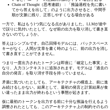
Chain of Thought（思考連鎖）：「推論過程を先に書い
てから答えを出して」のように出力させると、中間手
順が文脈に残り、正答しやすくなる場合がある
一方で、私はもう1つ気になる点がありました。LLMが途中
で誤りに気付いたとして、なぜ前の出力を取り消して書き直
さないのでしょうか。
答えはシンプルです。自己回帰モデルには、バックスペース
キーがなく、人間が文章を書く時のように、前の出力を消し
て書き直すことができません。
つまり一度出力されたトークンは即座に「確定した事実」と
なり、入力コンテキストに追加されます。モデルは「過去の
自分の発言」を取り消す手段を持っていません。
矛盾に気づいたとしても、アーキテクチャの構造上、前に進
み続けるしかない。結果として、最初の発言と計算結果が食
い違ったまま出力が終わるという事態が起きます。
仮に最初のトークンを出力する前に十分な推論を行えるよう
調整されたとしても、このアーキテクチャ上の制約そのもの