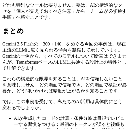
どれも特別なツールは要りません。要は、AIの構造的なク
セを「個人が覚えておくべき注意」から「チームが必ず通す
手順」へ移すことです。
まとめ
Gemini 3.5 Flashの「300＋140」をめぐる今回の事例は、現在
主流のLLMに広く見られる傾向を凝縮して示しています。
Geminiの一例から、すべてのモデルについて断言はできませ
んが、TransformerベースのLLMに共通する設計上の特性とし
て理解できます。
これらの構造的な限界を知ることは、AIを信頼しないこと
を意味しません。どの場面で信頼でき、どの場面で検証が必
要か、どう問いかければ精度が上がるかを知ることです。
では、この事例を受けて、私たちのAI活用は具体的にどう
変わるでしょうか。
AIが生成したコードの計算・条件分岐は目視でレビュ
ーする習慣をつける：最初のトークンが誤ると後続も