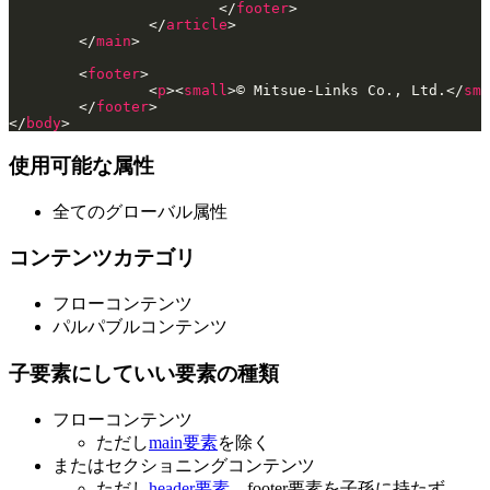
			</
footer
>
		</
article
>
	</
main
>
	<
footer
>
		<
p
><
small
>© Mitsue-Links Co., Ltd.</
sma
	</
footer
>
</
body
>
使用可能な属性
全てのグローバル属性
コンテンツカテゴリ
フローコンテンツ
パルパブルコンテンツ
子要素にしていい要素の種類
フローコンテンツ
ただし
main要素
を除く
またはセクショニングコンテンツ
ただし
header要素
、footer要素を子孫に持たず、