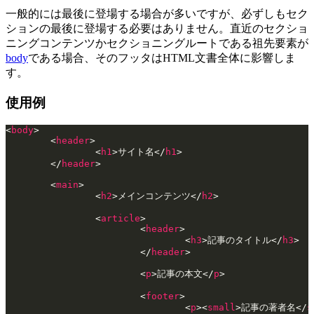
一般的には最後に登場する場合が多いですが、必ずしもセク
ションの最後に登場する必要はありません。直近のセクショ
ニングコンテンツかセクショニングルートである祖先要素が
body
である場合、そのフッタはHTML文書全体に影響しま
す。
使用例
<
body
>
	<
header
>
		<
h1
>サイト名</
h1
>
	</
header
>
	<
main
>
		<
h2
>メインコンテンツ</
h2
>
		<
article
>
			<
header
>
				<
h3
>記事のタイトル</
h3
>
			</
header
>
			<
p
>記事の本文</
p
>
			<
footer
>
				<
p
><
small
>記事の著者名</
s