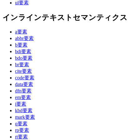
ul要素
インラインテキストセマンティクス
a要素
abbr要素
b要素
bdi要素
bdo要素
br要素
cite要素
code要素
data要素
dfn要素
em要素
i要素
kbd要素
mark要素
q要素
rp要素
rt要素