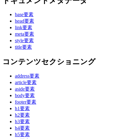
ドキュメントメタデータ
base要素
head要素
link要素
meta要素
style要素
title要素
コンテンツセクショニング
address要素
article要素
aside要素
body要素
footer要素
h1要素
h2要素
h3要素
h4要素
h5要素