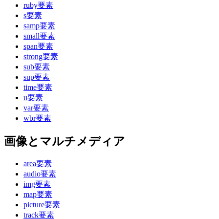
ruby要素
s要素
samp要素
small要素
span要素
strong要素
sub要素
sup要素
time要素
u要素
var要素
wbr要素
画像とマルチメディア
area要素
audio要素
img要素
map要素
picture要素
track要素