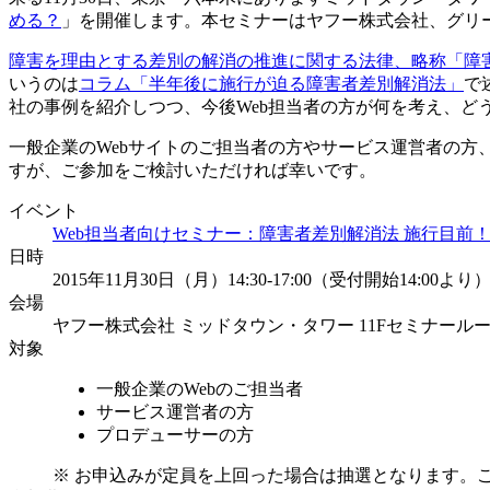
める？
」を開催します。本セミナーはヤフー株式会社、グリ
障害を理由とする差別の解消の推進に関する法律、略称「障
いうのは
コラム「半年後に施行が迫る障害者差別解消法」
で
社の事例を紹介しつつ、今後Web担当者の方が何を考え、ど
一般企業のWebサイトのご担当者の方やサービス運営者の
すが、ご参加をご検討いただければ幸いです。
イベント
Web担当者向けセミナー：障害者差別解消法 施行目前
日時
2015年11月30日（月）14:30-17:00（受付開始14:00より
会場
ヤフー株式会社 ミッドタウン・タワー 11Fセミナール
対象
一般企業のWebのご担当者
サービス運営者の方
プロデューサーの方
※ お申込みが定員を上回った場合は抽選となります。