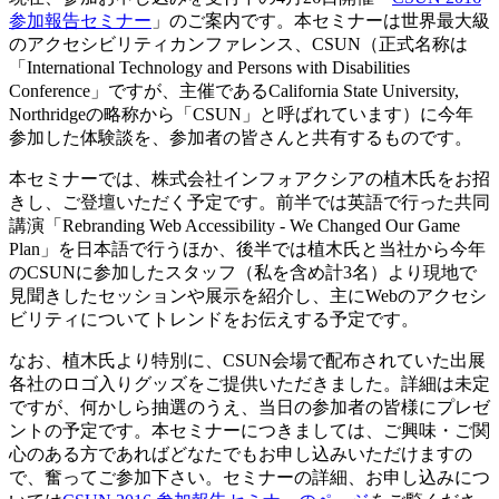
参加報告セミナー
」のご案内です。本セミナーは世界最大級
のアクセシビリティカンファレンス、CSUN（正式名称は
「International Technology and Persons with Disabilities
Conference」ですが、主催であるCalifornia State University,
Northridgeの略称から「CSUN」と呼ばれています）に今年
参加した体験談を、参加者の皆さんと共有するものです。
本セミナーでは、株式会社インフォアクシアの植木氏をお招
きし、ご登壇いただく予定です。前半では英語で行った共同
講演「Rebranding Web Accessibility - We Changed Our Game
Plan」を日本語で行うほか、後半では植木氏と当社から今年
のCSUNに参加したスタッフ（私を含め計3名）より現地で
見聞きしたセッションや展示を紹介し、主にWebのアクセシ
ビリティについてトレンドをお伝えする予定です。
なお、植木氏より特別に、CSUN会場で配布されていた出展
各社のロゴ入りグッズをご提供いただきました。詳細は未定
ですが、何かしら抽選のうえ、当日の参加者の皆様にプレゼ
ントの予定です。本セミナーにつきましては、ご興味・ご関
心のある方であればどなたでもお申し込みいただけますの
で、奮ってご参加下さい。セミナーの詳細、お申し込みにつ