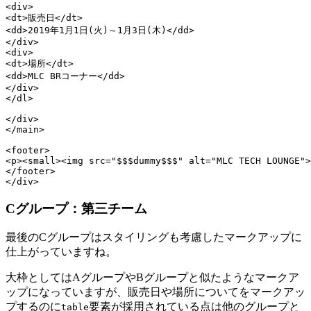
<div>

<dt>販売日</dt>

<dd>2019年1月1日(火)～1月3日(木)</dd>

</div>

<div>

<dt>場所</dt>

<dd>MLC BRコーナー</dd>

</div>

</dl>

</div>

</main>

<footer>

<p><small><img src="$$$dummy$$$" alt="MLC TECH LOUNGE">
</footer>

</div>
Cグループ：第三チーム
最後のCグループはスタイリングも考慮したマークアップに
仕上がっていますね。
大枠としてはAグループやBグループと似たようなマークア
ップになっていますが、販売日や場所についてをマークアッ
プするのに
要素が採用されている点は他のグループと
table