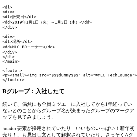
<dl>

<div>

<dt>販売日</dt>

<dd>2019年1月1日（火）～1月3日（木）</dd>

</div>

<div>

<dt>場所</dt>

<dd>MLC BRコーナー</dd>

</div>

</dl>

</main>

<footer>

<p><small><img src="$$$dummy$$$" alt="©MLC TechLounge">
</footer>
Bグループ：入社したて
続いて、偶然にも全員ミツエーに入社してから1年経ってい
ないとのことからグループ名が決まったグループのマークア
ップを見てみましょう。
要素が採用されていたり「いいものいっぱい！新年初
header
売り！」も見出し文として解釈されていたり、さっそくAグ