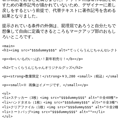
すための著作記号が描かれていないため、デザイナーに差し
戻しをするという前提で、代替テキストに著作記号を含める
結果となりました。
提示されている条件の外側は、屁理屈であろうと自分たちで
想像して自由に定義できるところもマークアップ部のおもし
ろいところです。
<main>

<h1><img src="$$$dummy$$$" alt="てっくらうんじちゃんセレクト！
<p><b>いいものいっぱい！新年初売り！</b></p>

<h2>てっくらうんじちゃんオリジナルグッズ</h2>

<p><strong>数量限定！</strong>￥3,280 <small>（税込）</small
<p><small>※ 画像はイメージです。</small></p>

<ul>

<li>ステッカー（3枚）<img src="$$$dummy$$$" alt="※全40種"><
<li>ハンドタオル（1枚）<img src="$$$dummy$$$" alt="※全3種"><
<li>クリアファイル（1枚）<img src="$$$dummy$$$" alt="※全2種"
<li>トートバッグ<img src="$$$dummy$$$" alt=""></li>

</ul>
