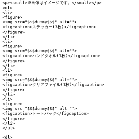
<p><small>※画像はイメージです。</small></p>

<ul>

<li>

<figure>

<img src="$$$dummy$$$" alt="">

<figcaption>ステッカー(3枚)</figcaption>

</figure>

</li>

<li>

<figure>

<img src="$$$dummy$$$" alt="">

<figcaption>ハンドタオル(1枚)</figcaption>

</figure>

</li>

<li>

<figure>

<img src="$$$dummy$$$" alt="">

<figcaption>クリアファイル(1枚)</figcaption>

</figure>

</li>

<li>

<figure>

<img src="$$$dummy$$$" alt="">

<figcaption>トートバッグ</figcaption>

</figure>

</li>

</ul>

<dl>
