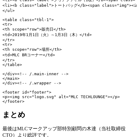
<li><b class="label">トートバッグ</b><span class="img"><img
</ul>

<table class="tbl-1">

<tr>

<th scope="row">販売日</th>

<td>2019年1月1日（火）～1月3日（木）</td>

</tr>

<tr>

<th scope="row">場所</th>

<td>MLC BRコーナー</td>

</tr>

</table>

</div><!-- /.main-inner -->

</main>

</div><!-- /.wrapper -->

<footer id="footer">

<p><img src="logo.svg" alt="MLC TECHLOUNGE"></p>

</footer>
まとめ
最後はMLCマークアップ部特別顧問の木達（当社取締役
CTO）より総評です。