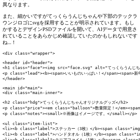
異なります。
また、細かいですがてっくらうんじちゃんや下部のテックラ
ウンジロゴにsvgを採用することが明示されています。もし
かするとデザインPSDファイルを開いて、AIデータで用意さ
れていることをあらかじめ確認していたのかもしれないです
ね...！
<div class="wrapper">

<header id="header">

<h1 class="face"><img src="face.svg" alt="てっくらうん
<p class="lead"><b><span>いいものいっぱい！</span><span>新年
</header>

<main id="main">

<div class="main-inner">

<h2 class="hdg">てっくらうんじちゃんオリジナルグッズ</h2>

<p class="price"><em class="balloon">数量限定！</em><span
<p class="notes"><small>※画像はイメージです。</small></p>

<ul class="item-list">

<li><b class="label">ステッカー（3枚）</b><span class="img"
<li><b class="label">ハンドタオル（1枚）</b><span class="img
<li><b class="label">クリアファイル（1枚）</b><span class="im