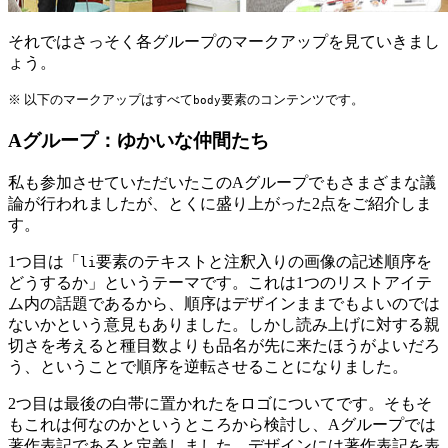
それではさっそく各グループのマークアップを見ていきまし
ょう。
※ 以下のマークアップはすべて
要素のコンテンツです。
body
Aグループ：ゆかいな仲間たち
私も参加させていただいたこのAグループでもさまざまな議
論が行われましたが、とくに盛り上がった2点をご紹介しま
す。
1つ目は「
要素のテキストと注釈入りの画像の記述順序を
li
どうするか」というテーマです。これは1つのリストアイテ
ム内の話題であるから、順序はデザインままでもよいのでは
ないかという意見もありました。しかし読み上げに対する親
切さを考えると種目数よりも品名が先に来たほうがよいだろ
う、ということで順序を逆転させることになりました。
2つ目は最後の白帯に置かれたをロゴについてです。そもそ
もこれは何なのかというところから検討し、Aグループでは
著作表記であると定義しました。デザインには著作表記を表