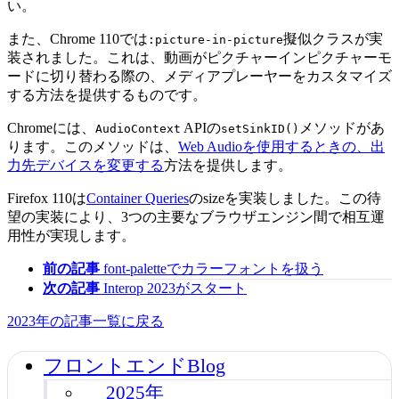
い。
また、Chrome 110では
擬似クラスが実
:picture-in-picture
装されました。これは、動画がピクチャーインピクチャーモ
ードに切り替わる際の、メディアプレーヤーをカスタマイズ
する方法を提供するものです。
Chromeには、
APIの
メソッドがあ
AudioContext
setSinkID()
ります。このメソッドは、
Web Audioを使用するときの、出
力先デバイスを変更する
方法を提供します。
Firefox 110は
Container Queries
のsizeを実装しました。この待
望の実装により、3つの主要なブラウザエンジン間で相互運
用性が実現します。
前の記事
font-paletteでカラーフォントを扱う
次の記事
Interop 2023がスタート
2023年の記事一覧に戻る
フロントエンドBlog
2025年