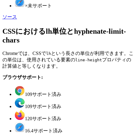
×
未サポート
ソース
CSSにおけるlh単位とhyphenate-limit-
chars
Chromeでは、CSSで
という長さの単位が利用できます。こ
lh
の単位は、使用されている要素の
プロパティの
line-height
計算値と等しくなります。
ブラウザサポート:
109
サポート済み
109
サポート済み
120
サポート済み
16.4
サポート済み