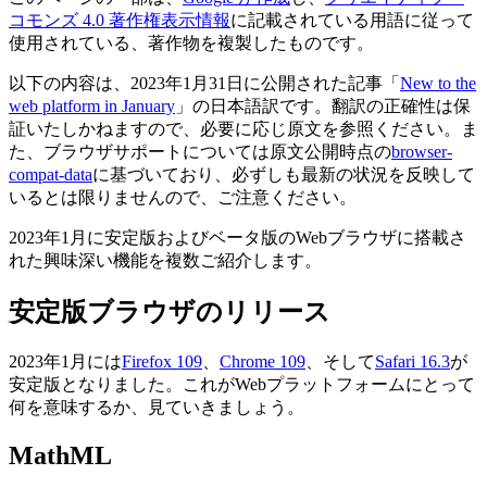
コモンズ 4.0 著作権表示情報
に記載されている用語に従って
使用されている、著作物を複製したものです。
以下の内容は、2023年1月31日に公開された記事「
New to the
web platform in January
」の日本語訳です。翻訳の正確性は保
証いたしかねますので、必要に応じ原文を参照ください。ま
た、ブラウザサポートについては原文公開時点の
browser-
compat-data
に基づいており、必ずしも最新の状況を反映して
いるとは限りませんので、ご注意ください。
2023年1月に安定版およびベータ版のWebブラウザに搭載さ
れた興味深い機能を複数ご紹介します。
安定版ブラウザのリリース
2023年1月には
Firefox 109
、
Chrome 109
、そして
Safari 16.3
が
安定版となりました。これがWebプラットフォームにとって
何を意味するか、見ていきましょう。
MathML