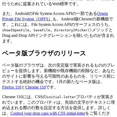
行うために提案されているWeb標準です。
また、AndroidのFile System Access APIの一部である
Origin
Private File System（OPFS）
も、Android版Chromeの新機能で
す。これには、File System Access APIのサーフェスのうち、
メソッドと
show{OpenFile, SaveFile, Directory}Picker()
Drag and Drop APIインテグレーションを除いたものが含まれ
ます。
ベータ版ブラウザのリリース
ベータ版のブラウザは、次の安定版で実装されるもののプレ
ビューを提供します。新機能や既存機能の削除など、あなた
のサイトに影響を与える可能性のあるものを、リリース前に
テストする絶好の機会です。1月の新たなベータ版は、
Firefox 110
と
Chrome 110
です。
Chrome 110には、CSSの
プロパティが実装さ
initial-letter
れています。このプロパティは、先頭の文字がテキストに埋
め込まれる際の行数を設定する方法を提供します。詳しく
は、
Control your drop caps with CSS initial-letter
をご覧くださ