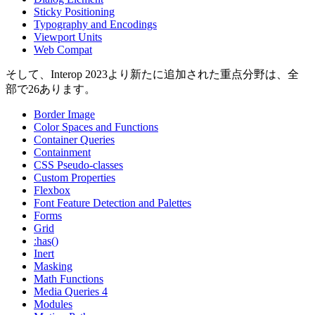
Sticky Positioning
Typography and Encodings
Viewport Units
Web Compat
そして、Interop 2023より新たに追加された重点分野は、全
部で26あります。
Border Image
Color Spaces and Functions
Container Queries
Containment
CSS Pseudo-classes
Custom Properties
Flexbox
Font Feature Detection and Palettes
Forms
Grid
:has()
Inert
Masking
Math Functions
Media Queries 4
Modules