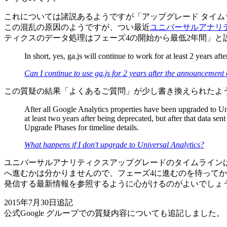
これについては諸説あるようですが「アップグレード タイムラ
この混乱の原因のようですが、つい最近
ユニバーサルアナリテ
ティクスのデータ処理はフェーズ4の開始から最低2年間」と
In short, yes, ga.js will continue to work for at least 2 years afte
Can I continue to use ga.js for 2 years after the announcement
この質疑の結果「よくあるご質問」が少し書き換えられたよ
After all Google Analytics properties have been upgraded to Un
at least two years after being deprecated, but after that data s
Upgrade Phases for timeline details.
What happens if I don't upgrade to Universal Analytics?
ユニバーサルアナリティクスアップグレードのタイムラインは4
へ進むかは分かりませんので、フェーズ4に進むのを待ってか
発信する最新情報を参照するように心がけるのがよいでしょ
2015年7月30日追記
公式Google グループでの質疑内容についても追記しました。