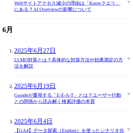
Webサイトアクセス減少の理由は「Knowクエリ」
にある？AI Overviewの影響について
6月
2025年6月27日
LLMO対策とは？具体的な対策方法や効果測定の方
法を解説
2025年6月19日
Googleが重視する「E-E-A-T」とは？ユーザー行動
との関係から読み解く検索評価の本質
2025年6月4日
【GA4】データ探索（Explore）を使ったシナリオ分