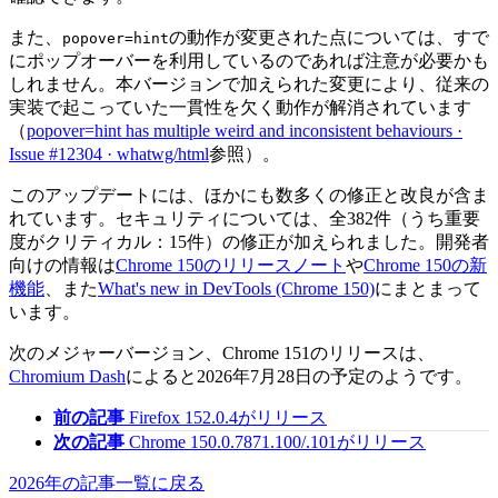
また、
の動作が変更された点については、すで
popover=hint
にポップオーバーを利用しているのであれば注意が必要かも
しれません。本バージョンで加えられた変更により、従来の
実装で起こっていた一貫性を欠く動作が解消されています
（
popover=hint has multiple weird and inconsistent behaviours ·
Issue #12304 · whatwg/html
参照）。
このアップデートには、ほかにも数多くの修正と改良が含ま
れています。セキュリティについては、全382件（うち重要
度がクリティカル：15件）の修正が加えられました。開発者
向けの情報は
Chrome 150のリリースノート
や
Chrome 150の新
機能
、また
What's new in DevTools (Chrome 150)
にまとまって
います。
次のメジャーバージョン、Chrome 151のリリースは、
Chromium Dash
によると2026年7月28日の予定のようです。
前の記事
Firefox 152.0.4がリリース
次の記事
Chrome 150.0.7871.100/.101がリリース
2026年の記事一覧に戻る