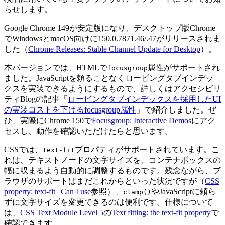
らせします。
Google Chrome 149が安定版になり、デスクトップ版Chrome
でWindowsとmacOS向けに150.0.7871.46/.47がリリースされま
した（
Chrome Releases: Stable Channel Update for Desktop
）。
本バージョンでは、HTMLで
属性がサポートされ
focusgroup
ました。JavaScriptを頼ることなくロービングタブインデッ
クスを実装できるようにするもので、詳しくはアクセシビリ
ティBlogの記事「
ロービングタブインデックスを採用したUI
の実装コストを下げるfocusgroup属性
」で紹介しました。ぜ
ひ、実際にChrome 150で
Focusgroup: Interactive Demos
にアク
セスし、動作を確認いただけたらと思います。
CSSでは、
プロパティがサポートされています。こ
text-fit
れは、テキストノードの文字サイズを、コンテナボックスの
幅に収まるよう自動的に調整するものです。残念ながら、ブ
ラウザのサポートはまだこれからといった状況ですが（
CSS
property: text-fit | Can I use
参照）、
やJavaScriptに頼ら
clamp()
ずに文字サイズを変更できるのは便利です。仕様について
は、
CSS Text Module Level 5
の
Text fitting: the text-fit property
で
確認できます。