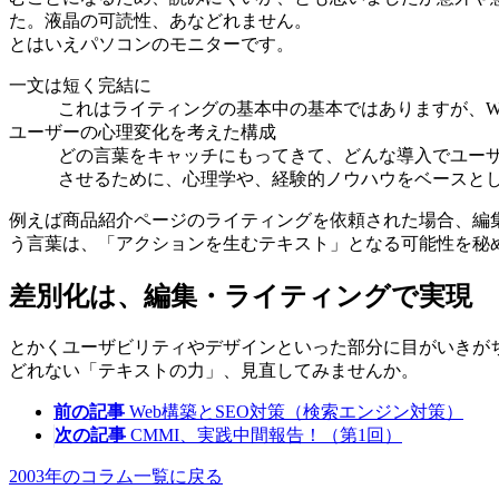
た。液晶の可読性、あなどれません。
とはいえパソコンのモニターです。
一文は短く完結に
これはライティングの基本中の基本ではありますが、W
ユーザーの心理変化を考えた構成
どの言葉をキャッチにもってきて、どんな導入でユー
させるために、心理学や、経験的ノウハウをベースと
例えば商品紹介ページのライティングを依頼された場合、編
う言葉は、「アクションを生むテキスト」となる可能性を秘
差別化は、編集・ライティングで実現
とかくユーザビリティやデザインといった部分に目がいきが
どれない「テキストの力」、見直してみませんか。
前の記事
Web構築とSEO対策（検索エンジン対策）
次の記事
CMMI、実践中間報告！（第1回）
2003年のコラム一覧に戻る