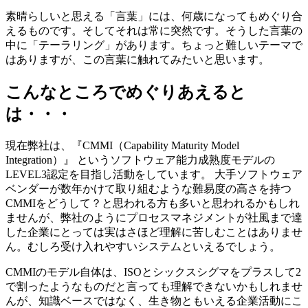
素晴らしいと思える「言葉」には、何歳になってもめぐり合
えるものです。そしてそれは常に突然です。そうした言葉の
中に「テーラリング」があります。ちょっと難しいテーマで
はありますが、この言葉に触れてみたいと思います。
こんなところでめぐりあえると
は・・・
現在弊社は、『CMMI（Capability Maturity Model
Integration）』 というソフトウェア能力成熟度モデルの
LEVEL3認定を目指し活動をしています。 大手ソフトウェア
ベンダーが数年かけて取り組むような難易度の高さを持つ
CMMIをどうして？と思われる方も多いと思われるかもしれ
ませんが、弊社のようにプロセスマネジメントが社風まで達
した企業にとっては実はさほど理解に苦しむことはありませ
ん。むしろ受け入れやすいシステムといえるでしょう。
CMMIのモデル自体は、ISOとシックスシグマをプラスして2
で割ったようなものだと言っても理解できないかもしれませ
んが、知識ベースではなく、生き物ともいえる企業活動にこ