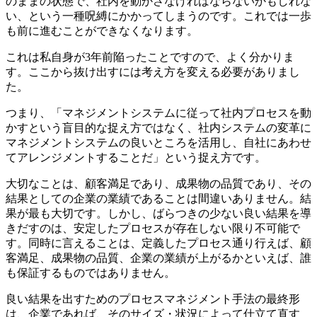
のままの状態で、社内を動かさなければならないかもしれな
い、という一種呪縛にかかってしまうのです。これでは一歩
も前に進むことができなくなります。
これは私自身が3年前陥ったことですので、よく分かりま
す。ここから抜け出すには考え方を変える必要がありまし
た。
つまり、「マネジメントシステムに従って社内プロセスを動
かすという盲目的な捉え方ではなく、社内システムの変革に
マネジメントシステムの良いところを活用し、自社にあわせ
てアレンジメントすることだ」という捉え方です。
大切なことは、顧客満足であり、成果物の品質であり、その
結果としての企業の業績であることは間違いありません。結
果が最も大切です。しかし、ばらつきの少ない良い結果を導
きだすのは、安定したプロセスが存在しない限り不可能で
す。同時に言えることは、定義したプロセス通り行えば、顧
客満足、成果物の品質、企業の業績が上がるかといえば、誰
も保証するものではありません。
良い結果を出すためのプロセスマネジメント手法の最終形
は、企業であれば、そのサイズ・状況によって仕立て直す